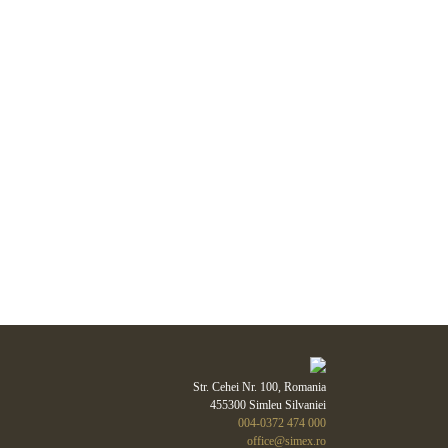
Str. Cehei Nr. 100, Romania
455300 Simleu Silvaniei
004-0372 474 000
office@simex.ro