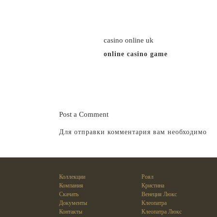
07/12/2021 at 6:42 pm
casino online uk
online casino game
https://casin
10/12/2021 at 10:21 pm
Post a Comment
Для отправки комментария вам необходимо
ав
Коллекции
Роял
Компания
Кристина
Скачать
Венеция Люкс
Документы
Клеопатра
Контакты
Клеопатра Люкс