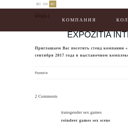
RO
EN
RU
КОМПАНИЯ
КО
22 AUG
EXPOZITIA IN
Приглашаем Вас посетить стенд компании «
сентября 2017 года в выставочном компле
Posted in
Uncategorised
2 Comments
transgender sex games
reindeer games sex scene
https://