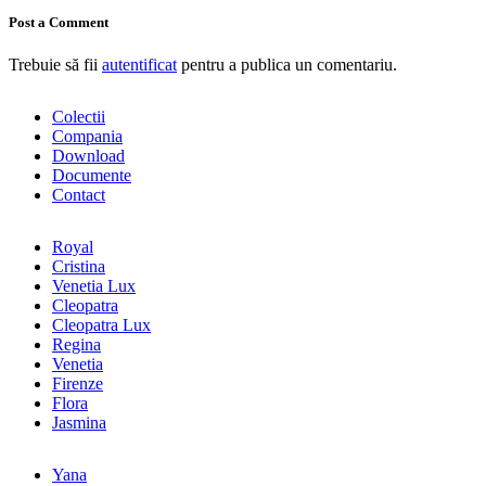
Post a Comment
Trebuie să fii
autentificat
pentru a publica un comentariu.
Colectii
Compania
Download
Documente
Contact
Royal
Cristina
Venetia Lux
Cleopatra
Cleopatra Lux
Regina
Venetia
Firenze
Flora
Jasmina
Yana