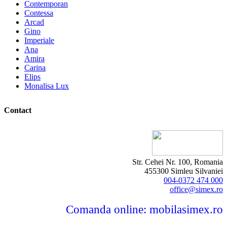
Contemporan
Contessa
Arcad
Gino
Imperiale
Ana
Amira
Carina
Elips
Monalisa Lux
Contact
Str. Cehei Nr. 100, Romania
455300 Simleu Silvaniei
004-0372 474 000
office@simex.ro
Comanda online: mobilasimex.ro