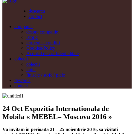
descarca
contact
compania
despre companie
istoric
termeni si conditii
Cookies-Policy
Acordul de confidentialitate
colectii
colectii
hotel
finisaje / stofe / piele
descarca
contact
24 Oct
Expozitia Internationala de
Mobila « MEBEL– Moscova 2016 »
Va invitam in perioada 21 – 25 noiembrie 2016, sa vizitati