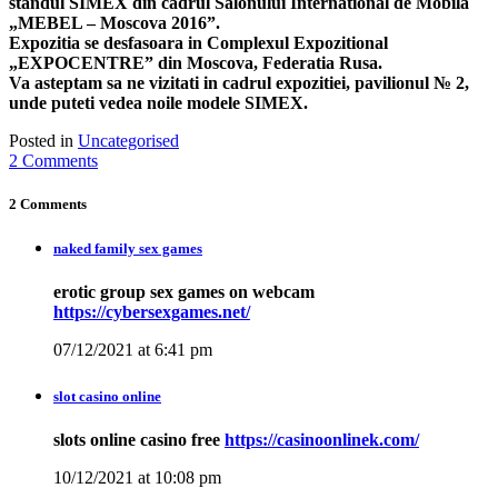
standul SIMEX din cadrul Salonului International de Mobila
„MEBEL – Moscova 2016”.
Expozitia se desfasoara in Complexul Expozitional
„EXPOCENTRE” din Moscova, Federatia Rusa.
Va asteptam sa ne vizitati in cadrul expozitiei, pavilionul № 2,
unde puteti vedea noile modele SIMEX.
Posted in
Uncategorised
2 Comments
2 Comments
naked family sex games
erotic group sex games on webcam
https://cybersexgames.net/
07/12/2021 at 6:41 pm
slot casino online
slots online casino free
https://casinoonlinek.com/
10/12/2021 at 10:08 pm