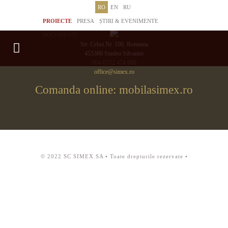
RO
EN
RU
PROIECTE
PRESA
ȘTIRI & EVENIMENTE
DOCUMENTE
Str. Cehei Nr. 100, Romania
455300 Simleu Silvaniei
004-0372 474 000
office@simex.ro
Comanda online: mobilasimex.ro
© 2022 SC SIMEX SA • Toate drepturile rezervate •