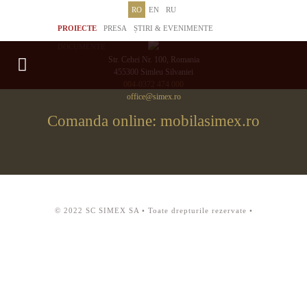
RO
EN
RU
PROIECTE
PRESA
ȘTIRI & EVENIMENTE
DOCUMENTE
Str. Cehei Nr. 100, Romania
455300 Simleu Silvaniei
004-0372 474 000
office@simex.ro
Comanda online: mobilasimex.ro
© 2022 SC SIMEX SA • Toate drepturile rezervate •