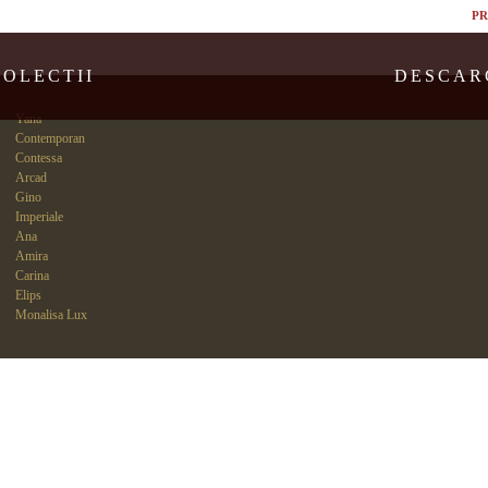
PR
COLECTII
DESCAR
Yana
Contemporan
Contessa
Arcad
Gino
Imperiale
Ana
Amira
Carina
Elips
Monalisa Lux