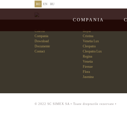
RO
EN
RU
COMPANIA
Colectii
Royal
Compania
Cristina
Download
Venetia Lux
Documente
Cleopatra
Contact
Cleopatra Lux
Regina
Venetia
Firenze
Flora
Jasmina
© 2022 SC SIMEX SA • Toate drepturile rezervate •