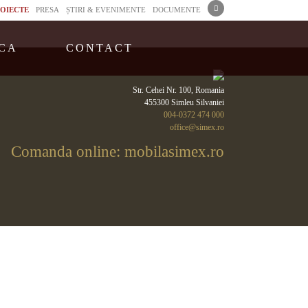
OIECTE
PRESA
ȘTIRI & EVENIMENTE
DOCUMENTE
CA
CONTACT
Str. Cehei Nr. 100, Romania
455300 Simleu Silvaniei
004-0372 474 000
office@simex.ro
Comanda online: mobilasimex.ro