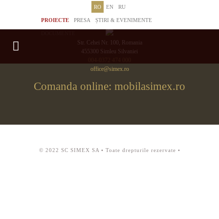
RO
EN
RU
PROIECTE
PRESA
ȘTIRI & EVENIMENTE
DOCUMENTE
Str. Cehei Nr. 100, Romania
455300 Simleu Silvaniei
004-0372 474 000
office@simex.ro
Comanda online: mobilasimex.ro
© 2022 SC SIMEX SA • Toate drepturile rezervate •