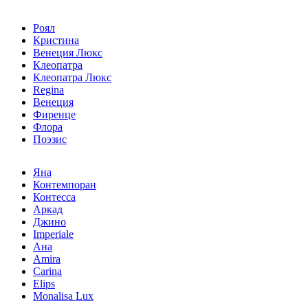
Роял
Кристина
Венеция Люкс
Клеопатра
Клеопатра Люкс
Regina
Венеция
Фиренце
Флора
Поэзис
Яна
Контемпоран
Контесса
Аркад
Джино
Imperiale
Ана
Amira
Carina
Elips
Monalisa Lux