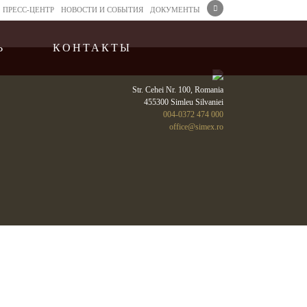
ПРЕСС-ЦЕНТР
НОВОСТИ И CОБЫТИЯ
ДОКУМЕНТЫ
Ь
КОНТАКТЫ
Str. Cehei Nr. 100, Romania
455300 Simleu Silvaniei
004-0372 474 000
office@simex.ro