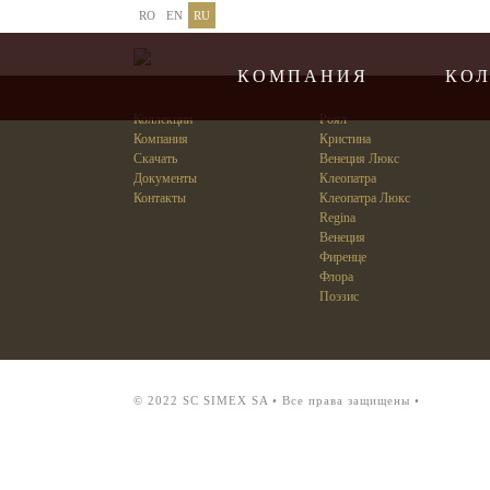
RO
EN
RU
КОМПАНИЯ
КО
Коллекции
Роял
Компания
Кристина
Скачать
Венеция Люкс
Документы
Клеопатра
Контакты
Клеопатра Люкс
Regina
Венеция
Фиренце
Флора
Поэзис
© 2022 SC SIMEX SA • Все права защищены •