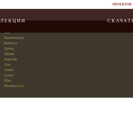
ПРОЕКТОВ
ЛЛЕКЦИИ
СКАЧАТ
Яна
Контемпоран
Контесса
Аркад
Джино
Imperiale
Ана
Amira
Carina
Elips
Monalisa Lux