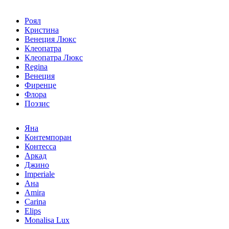
Роял
Кристина
Венеция Люкс
Клеопатра
Клеопатра Люкс
Regina
Венеция
Фиренце
Флора
Поэзис
Яна
Контемпоран
Контесса
Аркад
Джино
Imperiale
Ана
Amira
Carina
Elips
Monalisa Lux