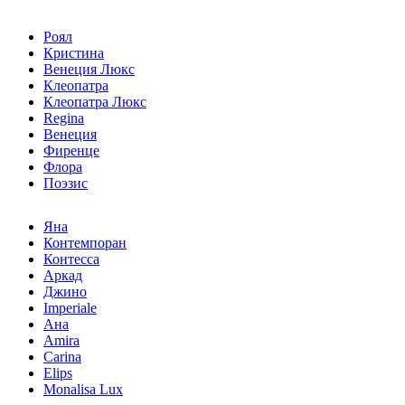
Роял
Кристина
Венеция Люкс
Клеопатра
Клеопатра Люкс
Regina
Венеция
Фиренце
Флора
Поэзис
Яна
Контемпоран
Контесса
Аркад
Джино
Imperiale
Ана
Amira
Carina
Elips
Monalisa Lux