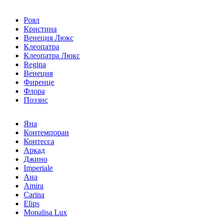
Роял
Кристина
Венеция Люкс
Клеопатра
Клеопатра Люкс
Regina
Венеция
Фиренце
Флора
Поэзис
Яна
Контемпоран
Контесса
Аркад
Джино
Imperiale
Ана
Amira
Carina
Elips
Monalisa Lux