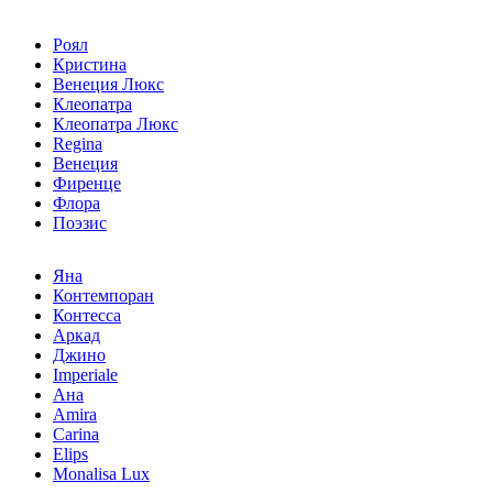
Роял
Кристина
Венеция Люкс
Клеопатра
Клеопатра Люкс
Regina
Венеция
Фиренце
Флора
Поэзис
Яна
Контемпоран
Контесса
Аркад
Джино
Imperiale
Ана
Amira
Carina
Elips
Monalisa Lux