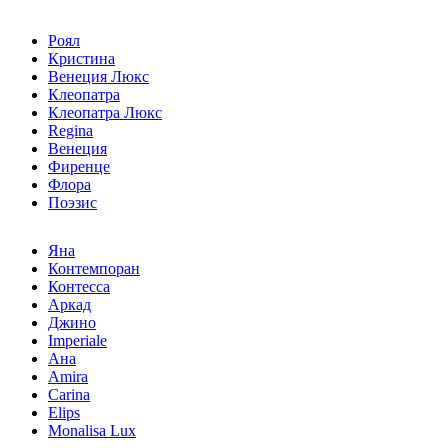
Роял
Кристина
Венеция Люкс
Клеопатра
Клеопатра Люкс
Regina
Венеция
Фиренце
Флора
Поэзис
Яна
Контемпоран
Контесса
Аркад
Джино
Imperiale
Ана
Amira
Carina
Elips
Monalisa Lux