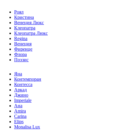
Роял
Кристина
Венеция Люкс
Клеопатра
Клеопатра Люкс
Regina
Венеция
Фиренце
Флора
Поэзис
Яна
Контемпоран
Контесса
Аркад
Джино
Imperiale
Ана
Amira
Carina
Elips
Monalisa Lux