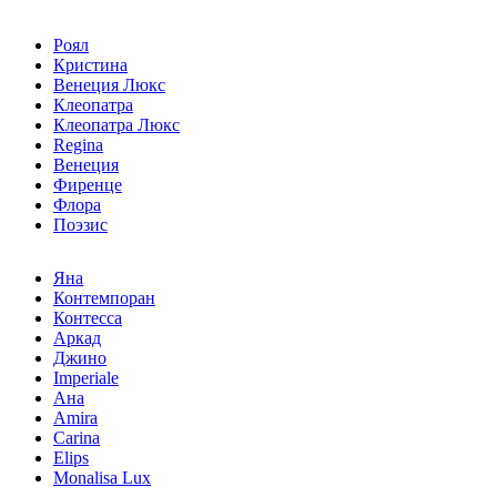
Роял
Кристина
Венеция Люкс
Клеопатра
Клеопатра Люкс
Regina
Венеция
Фиренце
Флора
Поэзис
Яна
Контемпоран
Контесса
Аркад
Джино
Imperiale
Ана
Amira
Carina
Elips
Monalisa Lux